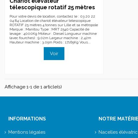
Chariot élévateur
télescopique rotatif 25 mètres
Pour votre devis de location, contactez le : 03 20 22
04 84 Location de chariot élévateur télescopique
ROTATIF 25 mètres 4 tonnes sur Lille et sa métropole
Marque : Manitou Type : MRT 2540 Capacité de
levage : 4000Kg Moteur : Diesel Longueur machine
(avec fourches) : 9,02m Largeur machine : 2,42m
Hauteur machine : 3,05m Poids : 17165Kg Vous...
Voir
Affichage 1-1 de 1 article(s)
INFORMATIONS
NOTRE MATÉRI
Mentions légales
Nacelles élévatri