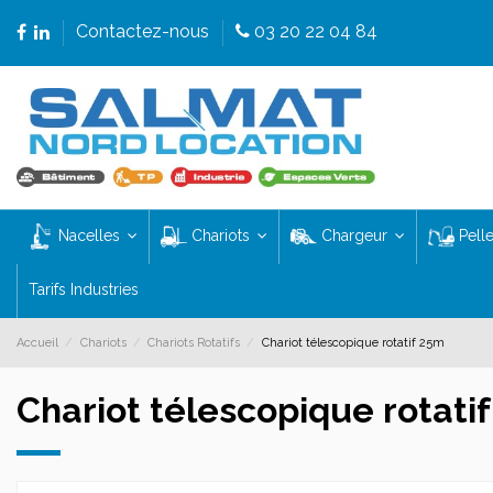
Contactez-nous
03 20 22 04 84
Nacelles
Chariots
Chargeur
Pell
Tarifs Industries
Accueil
Chariots
Chariots Rotatifs
Chariot télescopique rotatif 25m
Chariot télescopique rotati