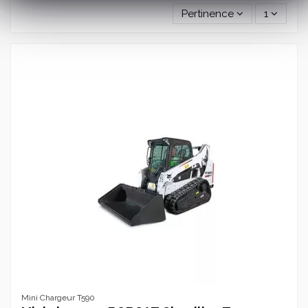
Pertinence
1
Mini Chargeur T590