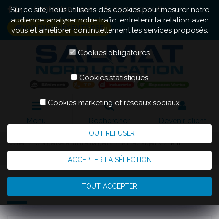
Contactez-nous
03 20 22 04 84
Sur ce site, nous utilisons des cookies pour mesurer notre
audience, analyser notre trafic, entretenir la relation avec
NOS ENGAGEMENTS RSE
vous et améliorer continuellement les services proposés.
Cookies obligatoires
Cookies statistiques
Cookies marketing et réseaux sociaux
Menu
Rechercher
Devenir client
TOUT REFUSER
Accueil
Chargeuses et mini-chargeurs
Mini-chargeurs
Mini
Chargeur T590
ACCEPTER LA SÉLECTION
Mini Chargeur T590
TOUT ACCEPTER