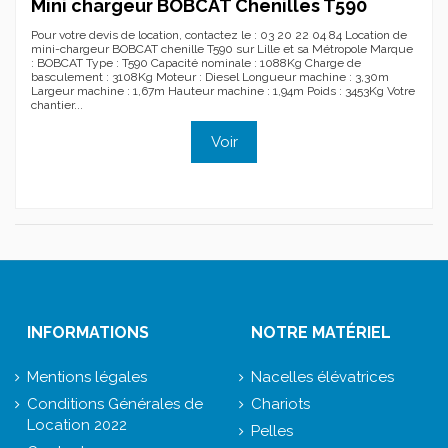
Mini chargeur BOBCAT Chenilles T590
Pour votre devis de location, contactez le : 03 20 22 04 84 Location de
mini-chargeur BOBCAT chenille T590 sur Lille et sa Métropole Marque
: BOBCAT Type : T590 Capacité nominale : 1088Kg Charge de
basculement : 3108Kg Moteur : Diesel Longueur machine : 3,30m
Largeur machine : 1,67m Hauteur machine : 1,94m Poids : 3453Kg Votre
chantier...
Voir
INFORMATIONS
NOTRE MATÉRIEL
Mentions légales
Nacelles élévatrices
Conditions Générales de
Chariots
Location 2022
Pelles