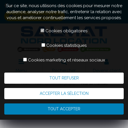
Contactez-nous
03 20 22 04 84
Sur ce site, nous utilisons des cookies pour mesurer notre
audience, analyser notre trafic, entretenir la relation avec
NOS ENGAGEMENTS RSE
vous et améliorer continuellement les services proposés.
Cookies obligatoires
Cookies statistiques
Cookies marketing et réseaux sociaux
Menu
Rechercher
Devenir client
TOUT REFUSER
Accueil
Pelles
Pelles sur chenilles géogrip
Pelle sur chenilles
géogrip 15T
ACCEPTER LA SÉLECTION
TOUT ACCEPTER