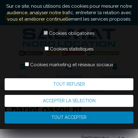
Contactez-nous
03 20 22 04 84
Sur ce site, nous utilisons des cookies pour mesurer notre
audience, analyser notre trafic, entretenir la relation avec
NOS ENGAGEMENTS RSE
vous et améliorer continuellement les services proposés.
Cookies obligatoires
Cookies statistiques
Cookies marketing et réseaux sociaux
Menu
Rechercher
Devenir client
TOUT REFUSER
Accueil
Chariots
Chariots élévateurs
Chariot gasoil 8t
ACCEPTER LA SÉLECTION
Chariot gasoil 8t
TOUT ACCEPTER
Pertinence
1