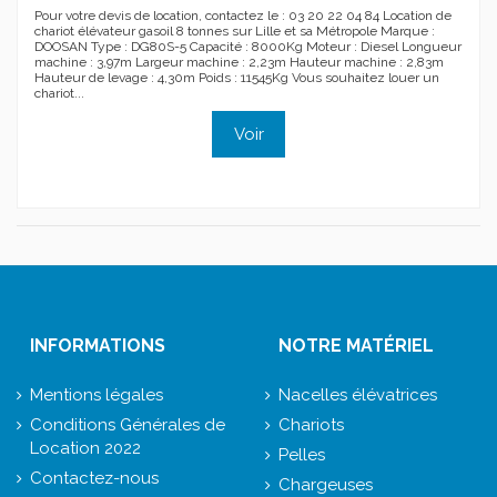
Pour votre devis de location, contactez le : 03 20 22 04 84 Location de
chariot élévateur gasoil 8 tonnes sur Lille et sa Métropole Marque :
DOOSAN Type : DG80S-5 Capacité : 8000Kg Moteur : Diesel Longueur
machine : 3,97m Largeur machine : 2,23m Hauteur machine : 2,83m
Hauteur de levage : 4,30m Poids : 11545Kg Vous souhaitez louer un
chariot...
Voir
INFORMATIONS
NOTRE MATÉRIEL
Mentions légales
Nacelles élévatrices
Conditions Générales de
Chariots
Location 2022
Pelles
Contactez-nous
Chargeuses