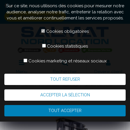
Contactez-nous
03 20 22 04 84
Sur ce site, nous utilisons des cookies pour mesurer notre
audience, analyser notre trafic, entretenir la relation avec
NOS ENGAGEMENTS RSE
vous et améliorer continuellement les services proposés.
Cookies obligatoires
Cookies statistiques
Cookies marketing et réseaux sociaux
Menu
Rechercher
Devenir client
TOUT REFUSER
Accueil
Chariots
Manutention/Magasinage
Gerbeur Électrique
Gerbeur Électrique 1200kg
ACCEPTER LA SÉLECTION
TOUT ACCEPTER