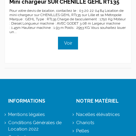
Mini chargeur SUR CHENILLE GEHL RT135
Pour votre devis de location, contactez le : 03 20 22 04 84 Location de
mini-chargeur sur CHENILLES GEHL RT135 sur Lille et sa Métropole
Marque : GEHL Type : RT135 Charge de basculement : 1750 Kg Moteur
: Diesel Longueur machine : AVEC GODET 3.08 m Largeur machine
: 1.45m Hauteur machine : 1.93 m Poids : 2953 KG Vous souhaitez louer
un...
Voir
INFORMATIONS
NOTRE MATÉRIEL
Mentions légales
Nacelles élévatrices
Conditions Générales de
Chariots
Location 2022
Pelles