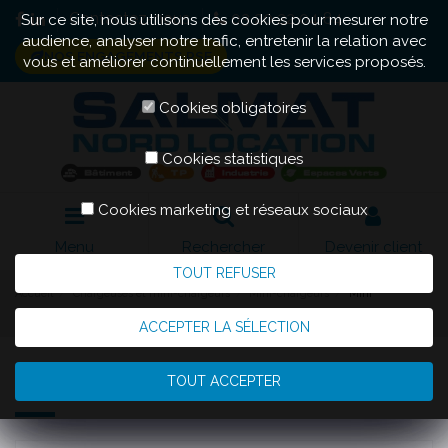
Contactez-nous
03 20 22 04 84
Sur ce site, nous utilisons des cookies pour mesurer notre
audience, analyser notre trafic, entretenir la relation avec
NOS ENGAGEMENTS RSE
vous et améliorer continuellement les services proposés.
Cookies obligatoires
Cookies statistiques
Cookies marketing et réseaux sociaux
Menu
Rechercher
Devenir client
TOUT REFUSER
Accueil
Chargeuses et mini-chargeurs
Mini-chargeurs
Mini
chargeur GEHL RT135
ACCEPTER LA SÉLECTION
Mini chargeur GEHL RT135
TOUT ACCEPTER