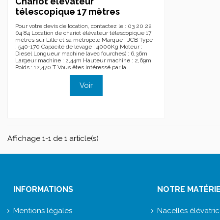
Chariot élévateur
télescopique 17 mètres
Pour votre devis de location, contactez le : 03 20 22
04 84 Location de chariot élévateur télescopique 17
mètres sur Lille et sa métropole Marque : JCB Type
: 540-170 Capacité de levage : 4000Kg Moteur :
Diesel Longueur machine (avec fourches) : 6,36m
Largeur machine : 2,44m Hauteur machine : 2,69m
Poids : 12,470 T Vous êtes intéressé par la...
Voir
Affichage 1-1 de 1 article(s)
INFORMATIONS
NOTRE MATÉRI
Mentions légales
Nacelles élévatri