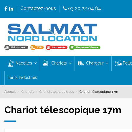
Contactez-nous
03 20 22 04 84
Nacelles
Chariots
Chargeur
Pell
Tarifs Industries
Accueil
Chariots
Chariots télescopiques
Chariot télescopique 17m
Chariot télescopique 17m