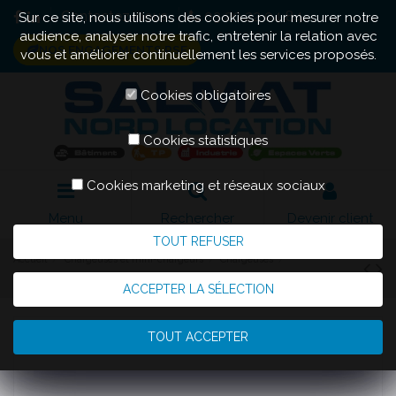
Contactez-nous
03 20 22 04 84
Sur ce site, nous utilisons des cookies pour mesurer notre
audience, analyser notre trafic, entretenir la relation avec
NOS ENGAGEMENTS RSE
vous et améliorer continuellement les services proposés.
Cookies obligatoires
Cookies statistiques
Cookies marketing et réseaux sociaux
Menu
Rechercher
Devenir client
TOUT REFUSER
Accueil
Chargeuses et mini-chargeurs
Chargeuses
Chargeuse articulée 300 Litres Godet 4 en 1
ACCEPTER LA SÉLECTION
TOUT ACCEPTER