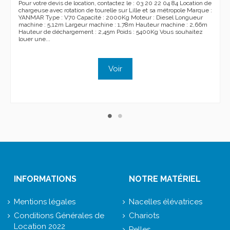
Pour votre devis de location, contactez le : 03 20 22 04 84 Location de
chargeuse avec rotation de tourelle sur Lille et sa métropole Marque :
YANMAR Type : V70 Capacité : 2000Kg Moteur : Diesel Longueur
machine : 5,12m Largeur machine : 1,78m Hauteur machine : 2,66m
Hauteur de déchargement : 2,45m Poids : 5400Kg Vous souhaitez
louer une...
Voir
INFORMATIONS
NOTRE MATÉRIEL
Mentions légales
Nacelles élévatrices
Conditions Générales de
Chariots
Location 2022
Pelles