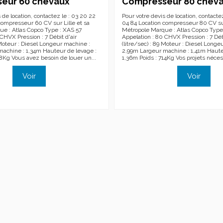
eur 60 chevaux
Compresseur 80 chev
 de location, contactez le : 03 20 22
Pour votre devis de location, contacte
compresseur 60 CV sur Lille et sa
04 84 Location compresseur 80 CV sur
e : Atlas Copco Type : XAS 57
Métropole Marque : Atlas Copco Type
CHVX Pression : 7 Débit d'air
Appelation : 80 CHVX Pression : 7 Débi
 Moteur : Diesel Longeur machine :
(litre/sec) : 89 Moteur : Diesel Longe
achine : 1,34m Hauteur de levage :
2,99m Largeur machine : 1,41m Haute
38Kg Vous avez besoin de louer un...
1,36m Poids : 714Kg Vos projets nécessi
Voir
Voir