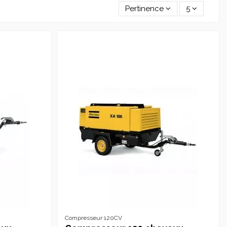
Pertinence
5
Compresseur 120CV