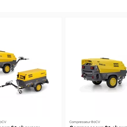
60CV
Compresseur 80CV