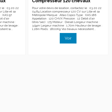
aux
Compresseur 120 chevaux
z le : 03 20 22
Pour votre devis de location, contactez le : 03 20 22
 Lille et sa
04 84 Location compresseur 120 CV sur Lille et sa
 : XAS 97
Métropole Marque : Atlas Copco Type : XAS 186
t d'air
Appelation : 120 CHVX Pression : 12 Débit d'air
ur machine :
(litre/sec) : 175 Moteur : Diesel Longeur machine :
ur de levage :
3,94m Largeur machine : 1,70m Hauteur de levage :
tent la...
1,16m Poids : 1800Kg Vos travaux nécessitent...
Voir