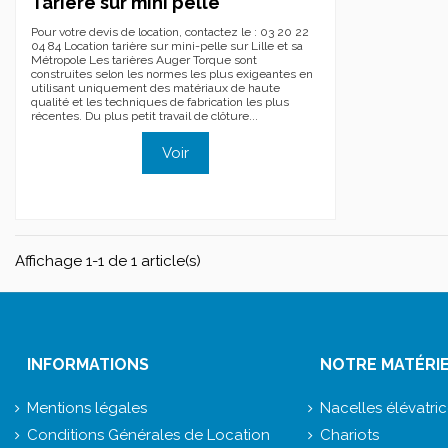
Tarière sur mini pelle
Pour votre devis de location, contactez le : 03 20 22
04 84 Location tarière sur mini-pelle sur Lille et sa
Métropole Les tarières Auger Torque sont
construites selon les normes les plus exigeantes en
utilisant uniquement des matériaux de haute
qualité et les techniques de fabrication les plus
récentes. Du plus petit travail de clôture...
Voir
Affichage 1-1 de 1 article(s)
INFORMATIONS
NOTRE MATÉRI
Mentions légales
Nacelles élévatri
Conditions Générales de Location
Chariots